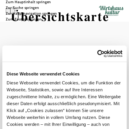
Zum Hauptinhalt springen
Zur Suche springen
Übersichtskarte
Zur Hauptnavigation springen
Zum Footer springen
Wirtshäuser
Ergebnisse filtern
Listenansicht
null
Diese Webseite verwendet Cookies
Diese Webseite verwendet Cookies, um die Funktion der
Webseite, Statistiken, sowie auf Ihre Interessen
zurück zu den Ergebnissen
zugeschnittene Inhalte, zu ermöglichen. Eine Weitergabe
dieser Daten erfolgt ausschließlich pseudonymisiert. Mit
Service
Klick auf „Cookies zulassen“ können Sie unsere
Haben Sie Fragen? Wir helfen Ihnen gerne weiter.
Webseite weiterhin in vollem Umfang nutzen. Diese
+43 2742 90009000
Cookies werden – mit Ihrer Einwilligung – auch von
wirtshauskultur@noe.co.at