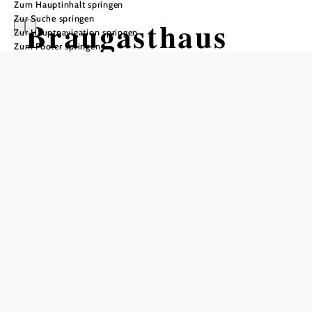
Zum Hauptinhalt springen
Zur Suche springen
Braugasthaus
Zur Hauptnavigation springen
Zum Footer springen
zum Fiakerwirt
Öffnungszeiten
vom 01.01. bis zum 31.12.
Montag
10:00 - 14:00 Uhr
Mittwoch
10:00 - 22:00 Uhr
Donnerstag
10:00 - 14:00 Uhr
Freitag
10:00 - 22:00 Uhr
Samstag
10:00 - 14:00 Uhr
Sonntag
08:00 - 14:00 Uhr
Tisch telefonisch reservieren