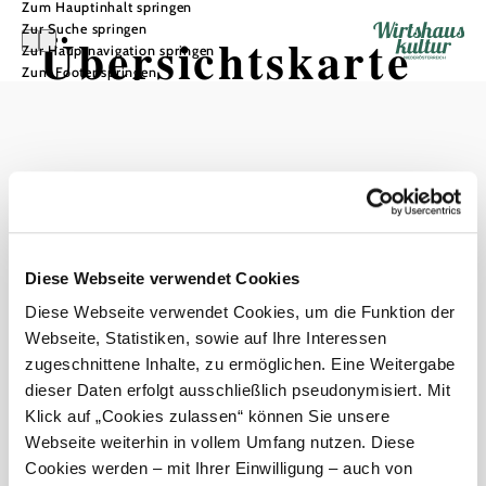
Zum Hauptinhalt springen
Zur Suche springen
Übersichtskarte
Zur Hauptnavigation springen
Zum Footer springen
Wirtshäuser
Ergebnisse filtern
Listenansicht
null
Diese Webseite verwendet Cookies
Diese Webseite verwendet Cookies, um die Funktion der
Webseite, Statistiken, sowie auf Ihre Interessen
zurück zu den Ergebnissen
zugeschnittene Inhalte, zu ermöglichen. Eine Weitergabe
dieser Daten erfolgt ausschließlich pseudonymisiert. Mit
Service
Klick auf „Cookies zulassen“ können Sie unsere
Haben Sie Fragen? Wir helfen Ihnen gerne weiter.
Webseite weiterhin in vollem Umfang nutzen. Diese
+43 2742 90009000
Cookies werden – mit Ihrer Einwilligung – auch von
wirtshauskultur@noe.co.at