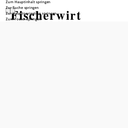
Zum Hauptinhalt springen
Zur Suche springen
Fischerwirt
Zur Hauptnavigation springen
Zum Footer springen
Öffnungszeiten
vom 01.01. bis zum 31.12.
Montag
10:00 - 15:00 Uhr
17:30 - 23:00 Uhr
Donnerstag
10:00 - 15:00 Uhr
17:30 - 23:00 Uhr
Freitag
10:00 - 15:00 Uhr
17:30 - 23:00 Uhr
Samstag
10:00 - 23:00 Uhr
Sonntag
10:00 - 15:00 Uhr
Tisch telefonisch reservieren