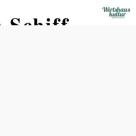
 Schiff
Öffnungszeiten
vom 01.01. bis zum 31.12.
Montag
11:00 - 14:00 Uhr
18:00 - 22:00 Uhr
Dienstag
11:00 - 14:00 Uhr
18:00 - 22:00 Uhr
Mittwoch
11:00 - 14:00 Uhr
18:00 - 22:00 Uhr