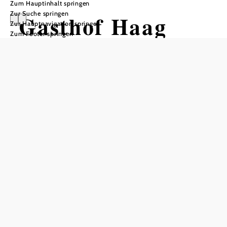
Zum Hauptinhalt springen
Zur Suche springen
Gasthof Haag
Zur Hauptnavigation springen
Zum Footer springen
Öffnungszeiten
vom 01.01. bis zum 31.12.
Montag
09:00 - 22:00 Uhr
Donnerstag
09:00 - 22:00 Uhr
Freitag
09:00 - 22:00 Uhr
Samstag
09:00 - 22:00 Uhr
Sonntag
09:00 - 17:00 Uhr
Feiertag
09:00 - 17:00 Uhr
Tisch telefonisch reservieren
Öffnungszeiten Küche