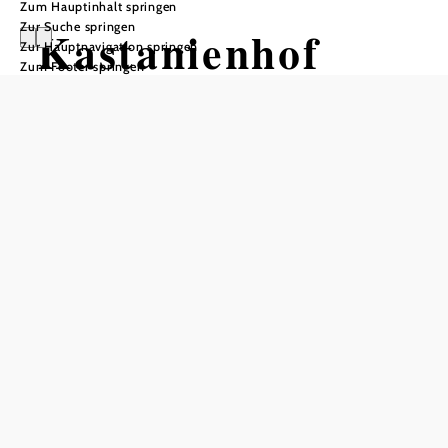
Zum Hauptinhalt springen
Zur Suche springen
Kastanienhof
Zur Hauptnavigation springen
Zum Footer springen
Öffnungszeiten
vom 01.01. bis zum 31.12.
Donnerstag
11:00 - 14:00 Uhr
18:00 - 22:00 Uhr
Freitag
11:00 - 14:00 Uhr
18:00 - 22:00 Uhr
Samstag
11:00 - 15:00 Uhr
Sonntag
11:00 - 15:00 Uhr
Tisch telefonisch reservieren
Öffnungszeiten Küche
Donnerstag 11:30 - 13:30 und 18:00 - 20:00 Uhr