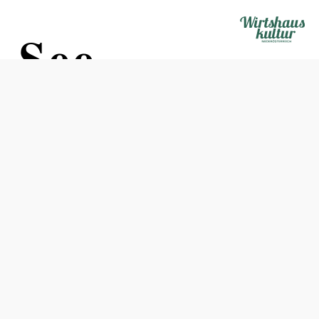
 See
Öffnungszeiten
vom 01.07.2026 bis zum 30.09.2026
Montag
09:00 - 21:00 Uhr
Dienstag
09:00 - 21:00 Uhr
Mittwoch
09:00 - 21:00 Uhr
Donnerstag
09:00 - 21:00 Uhr
Freitag
09:00 - 21:00 Uhr
Samstag
09:00 - 21:00 Uhr