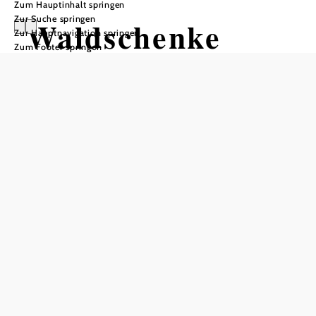
Zum Hauptinhalt springen
Zur Suche springen
Waldschenke
Zur Hauptnavigation springen
Zum Footer springen
Schreiber
Öffnungszeiten
Tisch telefonisch reservieren
Freitag und Samstag ab 11 Uhr, Sonn- und Feiertag ab 9
Uhr (gegen Voranmeldung jederzeit geöffnet)
Johannisgarten: Jederzeit geöffnet
Öffnungszeiten Küche
durchgehend