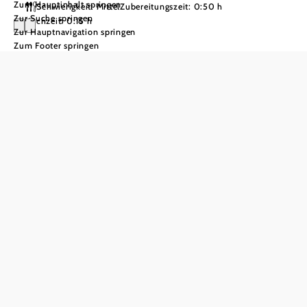
Zum Hauptinhalt springen
Schwierigkeit: Mittel
Zubereitungszeit: 0:50 h
Zur Suche springen
Kochzeit: 0:15 h
Zur Hauptnavigation springen
Zum Footer springen
Karamellisierter
Apfelschmarren
mit Topfen-Rum-
Eis