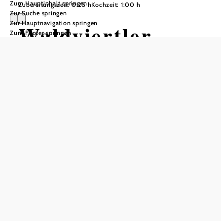
Zum Hauptinhalt springen
Zubereitungszeit: 0:25 h
Kochzeit: 1:00 h
Zur Suche springen
Zur Hauptnavigation springen
Waldviertler
Zum Footer springen
Mohntorte