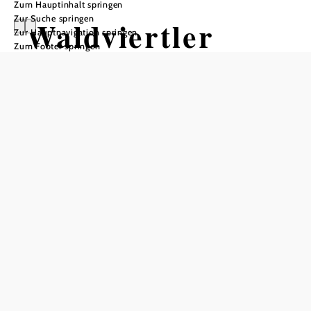
Zum Hauptinhalt springen
Zur Suche springen
Waldviertler
Zur Hauptnavigation springen
Zum Footer springen
Stuben -
Faulenzer Hotel
Öffnungszeiten
Tisch telefonisch reservieren
aktuelle Öffnungszeiten finden Sie unter
www.faulenzerhotel.at/restaurant-kulinarik
Öffnungszeiten Küche