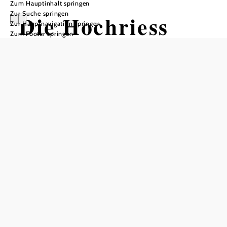
Zum Hauptinhalt springen
Zur Suche springen
Die Hochriess
Zur Hauptnavigation springen
Zum Footer springen
Öffnungszeiten
vom 01.03. bis zum 17.12.
Mittwoch
09:30 - 17:30 Uhr
Donnerstag
09:30 - 17:30 Uhr
Freitag
09:30 - 17:30 Uhr
Samstag
09:30 - 17:30 Uhr
Sonntag
09:30 - 17:30 Uhr
Tisch telefonisch reservieren
Öffnungszeiten Küche
Mittwoch-Sonntag 10:00 - 17:00 Uhr