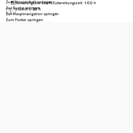
Zum Hauptinhalt springen
Schwierigkeit: Leicht
Zubereitungszeit: 1:00 h
Zur Suche springen
Kochzeit: 0:25 h
Zur Hauptnavigation springen
Zum Footer springen
Waldviertler
Erdäpfelknödel